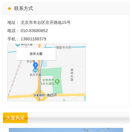
联系方式
地址：
北京市丰台区京开路临15号
电话：
010-83680852
手机：
13801188379
大厦风采