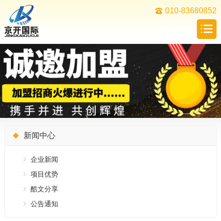
010-83680852
新闻中心
企业新闻
项目优势
酷文分享
公告通知