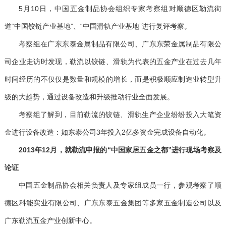
5
月
10
日，中国五金制品协会组织专家考察组对顺德区勒流街
道
“
中国铰链产业基地
”
、
“
中国滑轨产业基地
”
进行复评考察。
考察组在广东东泰金属制品有限公司、广东东荣金属制品有限公
司企业走访时发现，勒流以铰链、滑轨为代表的五金产业在过去几年
时间经历的不仅仅是数量和规模的增长，而是积极顺应制造业转型升
级的大趋势，通过设备改造和升级推动行业全面发展。
考察组了解到，目前勒流的铰链、滑轨生产企业纷纷投入大笔资
金进行设备改造：如东泰公司
3
年投入
2
亿多资金完成设备自动化。
2013
年
12
月，就勒流申报的
“
中国家居五金之都
”
进行现场考察及
论证
中国五金制品协会相关负责人及专家组成员一行，参观考察了顺
德区科能实业有限公司、广东东泰五金集团等多家五金制造公司以及
广东勒流五金产业创新中心。