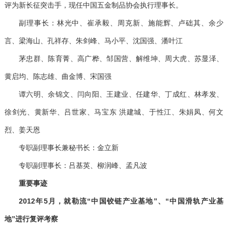
评为新长征突击手，现任中国五金制品协会执行理事长。
副理事长：林光中、崔承毅、周克新、施能辉、卢础其、余少
言、梁海山、孔祥存、朱剑峰、马小平、沈国强、潘叶江
茅忠群、陈育菁、高广桦、邹国营、解维坤、周大虎、苏显泽、
黄启均、陈志雄、曲金博、宋国强
谭六明、余锦文、闫向阳、王建业、任建华、丁成红、林孝发、
徐剑光、黄新华、吕世家、马宝东
洪建城、于性江、朱娟凤、何文
烈、姜天恩
专职副理事长兼秘书长：金立新
专职副理事长：吕基英、柳润峰、孟凡波
重要事迹
2012
年
5
月，就勒流
“
中国铰链产业基地
”
、
“
中国滑轨产业基
地
”
进行复评考察