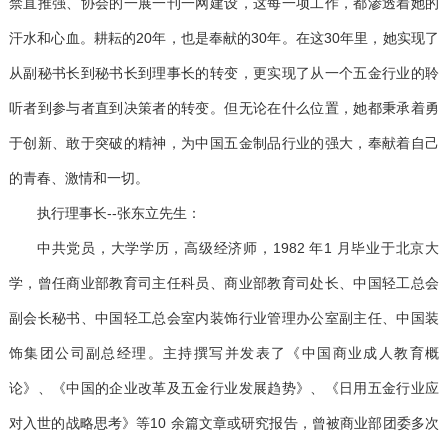
禁直推强、协会的一展一刊一网建设，这每一项工作，都渗透着她的
汗水和心血。耕耘的
20
年，也是奉献的
30
年。在这
30
年里，她实现了
从副秘书长到秘书长到理事长的转变，更实现了从一个五金行业的聆
听者到参与者直到决策者的转变。但无论在什么位置，她都秉承着勇
于创新、敢于突破的精神，为中国五金制品行业的强大，奉献着自己
的青春、激情和一切。
执行理事长
--
张东立先生：
中共党员，大学学历，高级经济师，
1982
年
1
月毕业于北京大
学，曾任商业部教育司主任科员、商业部教育司处长、中国轻工总会
副会长秘书、中国轻工总会室内装饰行业管理办公室副主任、中国装
饰集团公司副总经理。主持撰写并发表了《中国商业成人教育概
论》、《中国的企业改革及五金行业发展趋势》、《日用五金行业应
对入世的战略思考》等
10
余篇文章或研究报告，曾被商业部团委多次